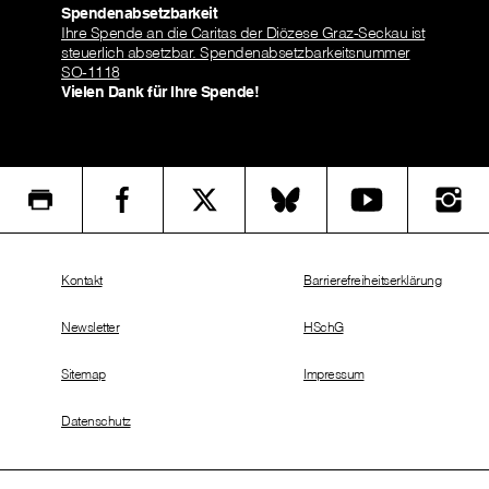
Spendenabsetzbarkeit
Ihre Spende an die Caritas der Diözese Graz-Seckau ist
steuerlich absetzbar. Spendenabsetzbarkeitsnummer
SO-1118
Vielen Dank für Ihre Spende!
Kontakt
Barrierefreiheitserklärung
Newsletter
HSchG
Sitemap
Impressum
Datenschutz