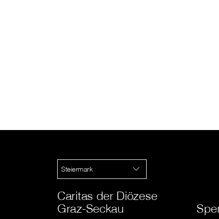
Steiermark
Caritas der Diözese
Graz-Seckau
Spe