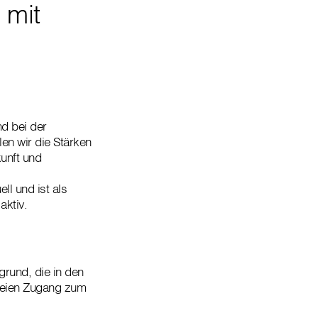
 mit
nd bei der
en wir die Stärken
kunft und
ll und ist als
aktiv.
grund, die in den
freien Zugang zum