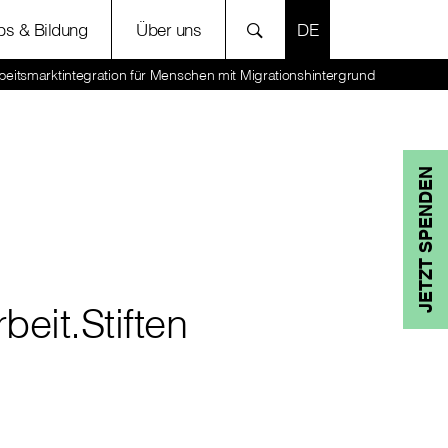
SPRACHE AUSWÄH
bs & Bildung
Über uns
Arbeitsmarktintegration für Menschen mit Migrationshintergrund
JETZT SPENDEN
beit.Stiften