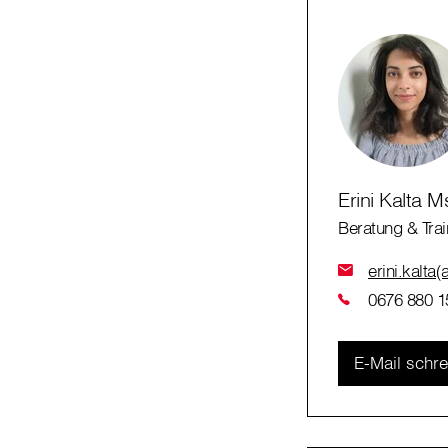
Erini Kalta M
Beratung & Trai
erini.kalta(
0676 880 1
E-Mail schr