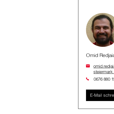
Omid Redjai
omid.redjai
steiermark.
0676 880 1
E-Mail schr