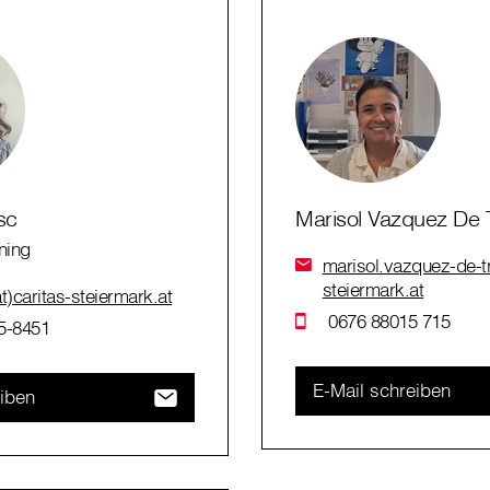
sc
Marisol Vazquez De 
ning
marisol.vazquez-de-tr
steiermark.at
at)caritas-steiermark.at
0676 88015 715
5-8451
E-Mail schreiben
eiben