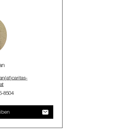
an
an(at)caritas-
at
5-8504
eiben