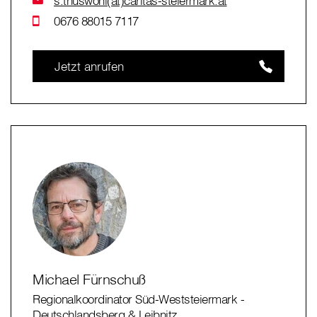
s.thuswohl(at)caritas-steiermark.at
0676 88015 7117
Jetzt anrufen
Michael Fürnschuß
Regionalkoordinator Süd-Weststeiermark -
Deutschlandsberg & Leibnitz