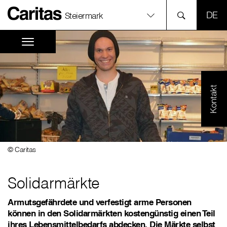
SPR
Steiermark
Kontakt
© Caritas
Solidarmärkte
Armutsgefährdete und verfestigt arme Personen
können in den Solidarmärkten kostengünstig einen Teil
ihres Lebensmittelbedarfs abdecken. Die Märkte selbst