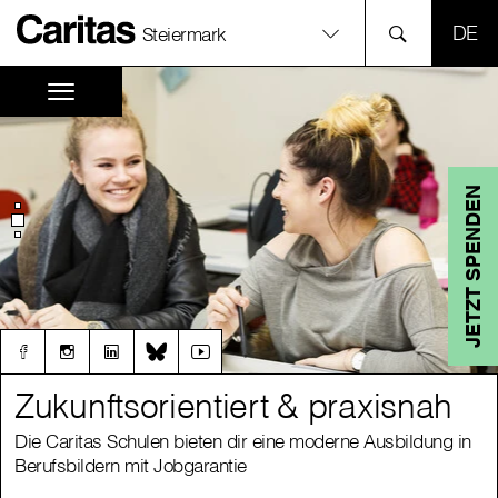
SPR
Steiermark
JETZT SPENDEN
Zukunftsorientiert & praxisnah
Zukunftsorientiert & praxisnah
Die Caritas Schulen bieten dir eine moderne Ausbildung in
Die Caritas Schulen bieten dir eine moderne Ausbildung in
Berufsbildern mit Jobgarantie
Berufsbildern mit Jobgarantie