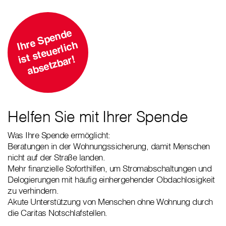
I
e
S
p
e
n
d
e
st
st
e
u
e
rli
c
a
b
s
et
z
b
a
h
r
h
i
r!
Helfen Sie mit Ihrer Spende
Was Ihre Spende ermöglicht:
Beratungen in der Wohnungssicherung, damit Menschen
nicht auf der Straße landen.
Mehr finanzielle Soforthilfen, um Stromabschaltungen und
Delogierungen mit häufig einhergehender Obdachlosigkeit
zu verhindern.
Akute Unterstützung von Menschen ohne Wohnung durch
die Caritas Notschlafstellen.