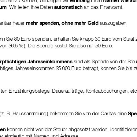
etzen zu können, benötigen wir
einmalig
Ihren
Namen wie auf
tum
. Wir leiten Ihre Daten
automatisch
an das Finanzamt.
aritas heuer
mehr spenden, ohne mehr Geld
auszugeben.
n Sie 80 Euro spenden, erhalten Sie knapp 30 Euro vom Staat z
von 36.5 %). Die Spende kostet Sie also nur 50 Euro.
erpflichtigen Jahreseinkommens
sind als Spende von der Steu
chtiges Jahreseinkommen 25.000 Euro beträgt, können Sie bis z
ten Einzahlungsbelege, Daueraufträge, Kontoabbuchungen, etc.
(z. B. Haussammlung) bekommen Sie von der Caritas eine
Spe
en
können nicht von der Steuer abgesetzt werden. Identifiziere
r eindeutig mit Namen und Adresse.