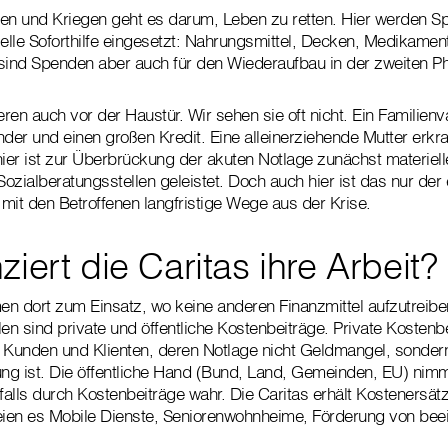
en und Kriegen geht es darum, Leben zu retten. Hier werden Sp
ielle Soforthilfe eingesetzt: Nahrungsmittel, Decken, Medikame
sind Spenden aber auch für den Wiederaufbau in der zweiten Ph
en auch vor der Haustür. Wir sehen sie oft nicht. Ein Familienva
inder und einen großen Kredit. Eine alleinerziehende Mutter erkra
hier ist zur Überbrückung der akuten Notlage zunächst materiell
Sozialberatungsstellen geleistet. Doch auch hier ist das nur der e
t den Betroffenen langfristige Wege aus der Krise.
ziert die Caritas ihre Arbeit?
 dort zum Einsatz, wo keine anderen Finanzmittel aufzutreiben
en sind private und öffentliche Kostenbeiträge. Private Kostenb
 Kunden und Klienten, deren Notlage nicht Geldmangel, sonder
g ist. Die öffentliche Hand (Bund, Land, Gemeinden, EU) nimm
alls durch Kostenbeiträge wahr. Die Caritas erhält Kostenersätz
eien es Mobile Dienste, Seniorenwohnheime, Förderung von beei