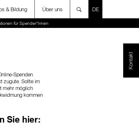
SPRACHE AUSWÄH
bs & Bildung
Über uns
ationen für Spender*innen
Kontakt
 Online-Spenden
zugute. Sollte im
t mehr möglich
weckwidmung kommen
 Sie hier: