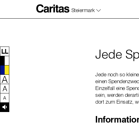
Steiermark
Zum Inhalt dieser Seite
Zur Navigation
Zum Footer dieser Seite
Jede Sp
LL
Jede noch so klein
A
einen Spendenzweck
A
Einzelfall eine Sp
sein, werden dera
A
dort zum Einsatz, wo
Informatio