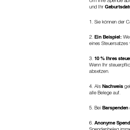
Um Ihre Spende abs
und Ihr
Geburtsda
1. Sie können der C
2.
Ein Beispiel:
Wen
eines Steuersatzes 
3.
10 % Ihres steu
Wenn Ihr steuerpfli
absetzen.
4. Als
Nachweis
gel
alle Belege auf.
5. Bei
Barspenden
6.
Anonyme Spend
Spendenbeleg imme