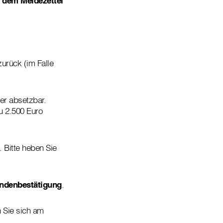
 dem Meldezettel
urück (im Falle
er absetzbar.
u 2.500 Euro
 Bitte heben Sie
ndenbestätigung
.
n Sie sich am