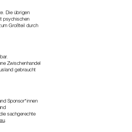
e. Die übrigen
it psychischen
zum Großteil durch
bar.
ohne Zwischenhandel
Ausland gebraucht
und Sponsor*innen
und
 die sachgerechte
kau
.