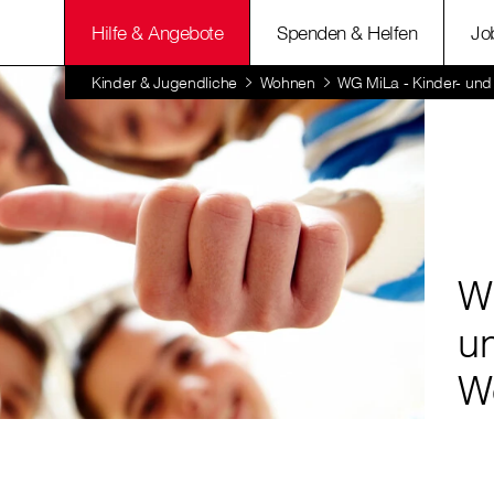
Hilfe & Angebote
Spenden & Helfen
Jo
Kinder & Jugendliche
Wohnen
WG MiLa - Kinder- un
W
u
W