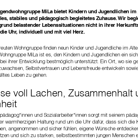
ugendwohngruppe MiLa bietet Kindern und Jugendlichen im A
lles, stabiles und pädagogisch begleitetes Zuhause. Wir begl
rund belastender Lebenssituationen nicht in ihrer Herkunfts
ie Uhr, individuell und mit viel Herz.
etreuten Wohngruppe finden neun Kinder und Jugendliche im Alte
 Wohngruppe MiLa ist es, den Kindern und Jugendlichen ein sic
bei ihrer Entwicklung bestmöglich unterstützt. Ein Ort, wo sie g
uwachsen, Selbstvertrauen und Lebensfreude entwickeln sowie S
ülltes Leben zu gehen.
se voll Lachen, Zusammenhalt 
heit
lpädagog*innen und Sozialarbeiter*innen sorgt mit seinem päd
r warmherzigen Haltung rund um die Uhr dafür, dass sich die 
en, angenommen und sicher fühlen, eigene Wünsche entdecken, 
etzen und sich zu starken, selbstbestimmten jungen Menschen e