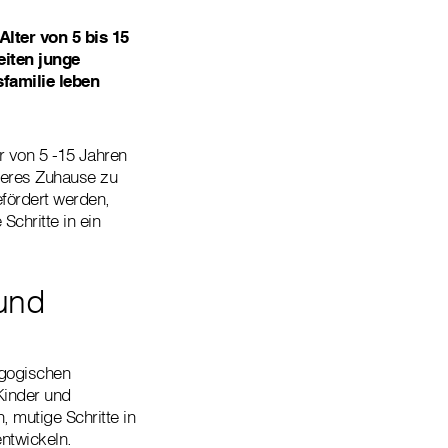
lter von 5 bis 15
eiten junge
familie leben
r von 5 -15 Jahren
heres Zuhause zu
efördert werden,
chritte in ein
und
agogischen
Kinder und
mutige Schritte in
ntwickeln.