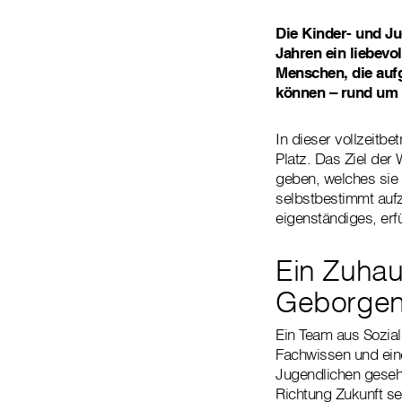
Die Kinder- und J
Jahren ein liebevo
Menschen, die aufg
können – rund um d
In dieser vollzeitb
Platz. Das Ziel der
geben, welches sie 
selbstbestimmt aufz
eigenständiges, erf
Ein Zuhau
Geborgen
Ein Team aus Sozia
Fachwissen und eine
Jugendlichen geseh
Richtung Zukunft s