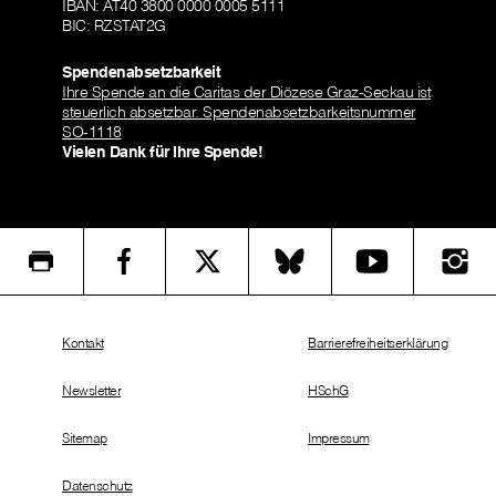
IBAN: AT40 3800 0000 0005 5111
BIC: RZSTAT2G
Spendenabsetzbarkeit
Ihre Spende an die Caritas der Diözese Graz-Seckau ist
steuerlich absetzbar. Spendenabsetzbarkeitsnummer
SO-1118
Vielen Dank für Ihre Spende!
Kontakt
Barrierefreiheitserklärung
Newsletter
HSchG
Sitemap
Impressum
Datenschutz