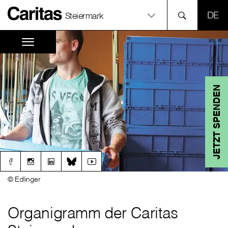
SPR
Steiermark
JETZT SPENDEN
© Edlinger
Organigramm der Caritas