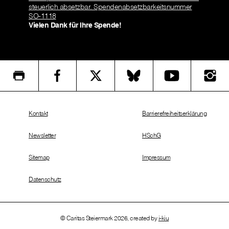
steuerlich absetzbar. Spendenabsetzbarkeitsnummer
SO-1118
Vielen Dank für Ihre Spende!
Kontakt
Barrierefreiheitserklärung
Newsletter
HSchG
Sitemap
Impressum
Datenschutz
© Caritas Steiermark 2026, created by
i-kiu