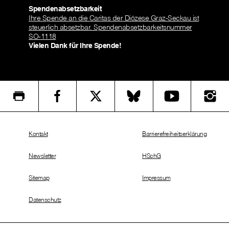
Spendenabsetzbarkeit
Ihre Spende an die Caritas der Diözese Graz-Seckau ist
steuerlich absetzbar. Spendenabsetzbarkeitsnummer
SO-1118
Vielen Dank für Ihre Spende!
Kontakt
Barrierefreiheitserklärung
Newsletter
HSchG
Sitemap
Impressum
Datenschutz