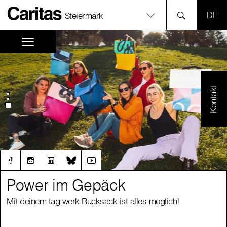
SPR
Steiermark
Kontakt
Power im Gepäck
Power im Gepäck
Mit deinem tag.werk Rucksack ist alles möglich!
Mit deinem tag.werk Rucksack ist alles möglich!