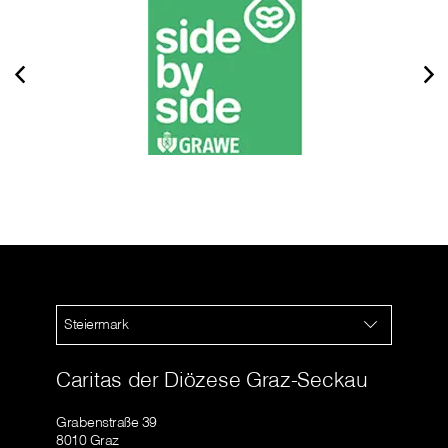
Steiermark
Caritas der Diözese Graz-Seckau
Grabenstraße 39
8010 Graz