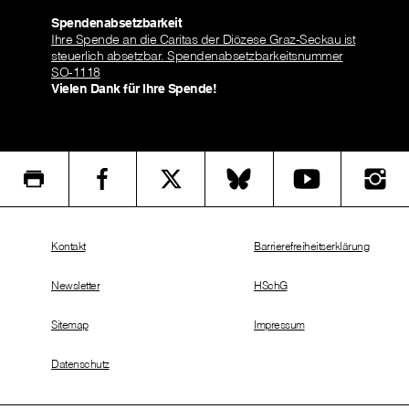
Spendenabsetzbarkeit
Ihre Spende an die Caritas der Diözese Graz-Seckau ist
steuerlich absetzbar. Spendenabsetzbarkeitsnummer
SO-1118
Vielen Dank für Ihre Spende!
Kontakt
Barrierefreiheitserklärung
Newsletter
HSchG
Sitemap
Impressum
Datenschutz