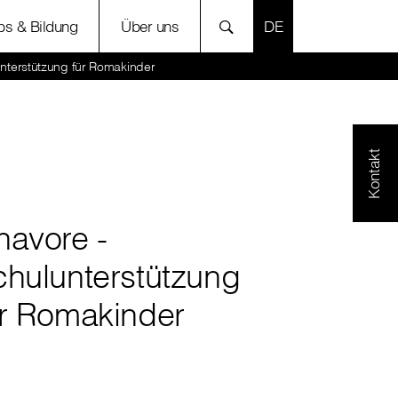
SPRACHE AUSWÄH
bs & Bildung
Über uns
nterstützung für Romakinder
Kontakt
havore -
chulunterstützung
ür Romakinder