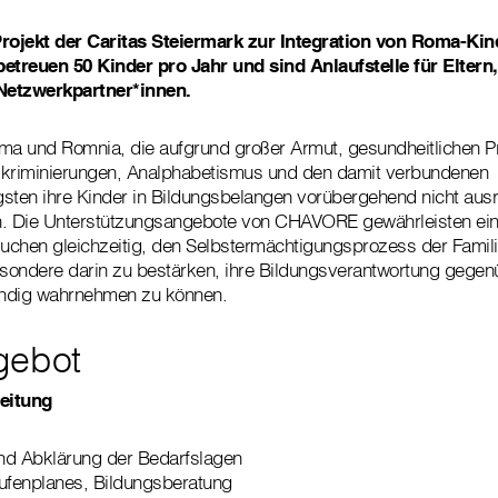
ojekt der Caritas Steiermark zur Integration von Roma-Kin
betreuen 50 Kinder pro Jahr und sind Anlaufstelle für Eltern
Netzwerkpartner*innen.
oma und Romnia, die aufgrund großer Armut, gesundheitlichen 
Diskriminierungen, Analphabetismus und den damit verbundenen
sten ihre Kinder in Bildungsbelangen vorübergehend nicht aus
n. Die Unterstützungsangebote von CHAVORE gewährleisten ein
suchen gleichzeitig, den Selbstermächtigungsprozess der Famili
esondere darin zu bestärken, ihre Bildungsverantwortung gegen
tändig wahrnehmen zu können.
gebot
eitung
und Abklärung der Bedarfslagen
tufenplanes, Bildungsberatung