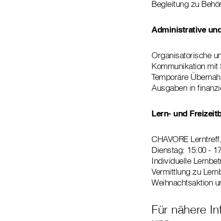
Begleitung zu Behö
Administrative und
Organisatorische un
Kommunikation mit 
Temporäre Übernahm
Ausgaben in finanzie
Lern- und Freizeit
CHAVORE Lerntreff,
Dienstag: 15:00 - 1
Individuelle Lernbe
Vermittlung zu Ler
Weihnachtsaktion u
Für nähere I