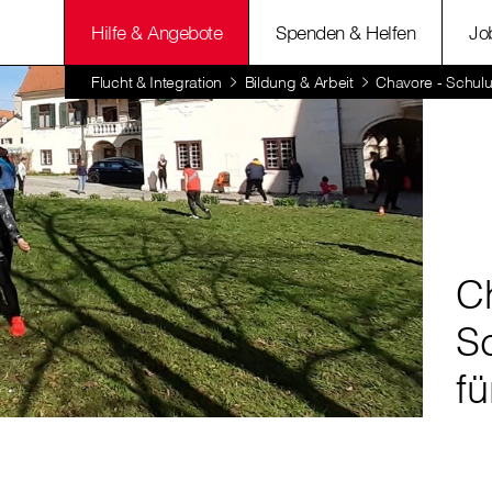
Hilfe & Angebote
Spenden & Helfen
Jo
Flucht & Integration
Bildung & Arbeit
Chavore - Schulu
C
S
f