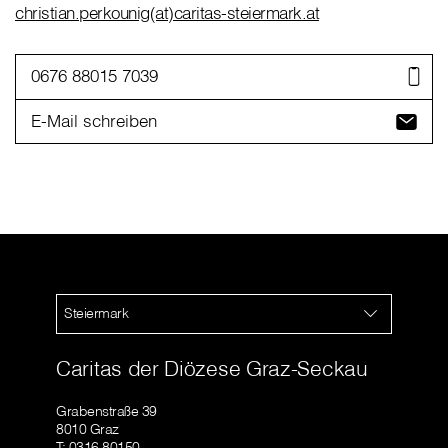
christian.perkounig(at)caritas-steiermark.at
0676 88015 7039
E-Mail schreiben
Steiermark
Caritas der Diözese Graz-Seckau
Grabenstraße 39
8010 Graz
T: 0316 80150