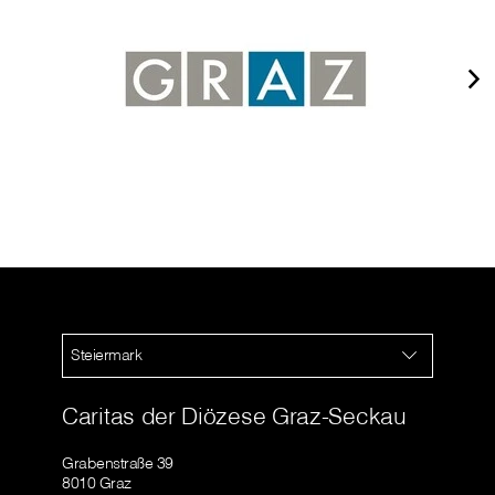
Steiermark
Caritas der Diözese Graz-Seckau
Grabenstraße 39
8010 Graz