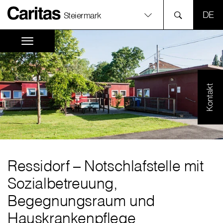
SPR
Steiermark
Kontakt
Ressidorf – Notschlafstelle mit
Sozialbetreuung,
Begegnungsraum und
Hauskrankenpflege