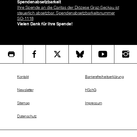
Spendenabsetzbarkeit
Ihre Spende an die Caritas der Diözese Graz-Seckau ist
steuerlich absetzbar. Spendenabsetzbarkeitsnummer
SO-1118
Vielen Dank für Ihre Spende!
Kontakt
Barrierefreiheitserklärung
Newsletter
HSchG
Sitemap
Impressum
Datenschutz