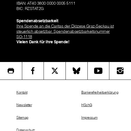
IBAN: AT40 3800 0000 0005 5111
BIC: RZSTAT2G
Spendenabsetzbarkeit
Ihre Spende an die Caritas der Diözese Graz-Seckau ist
steuerlich absetzbar. Spendenabsetzbarkeitsnummer
SO-1118
Vielen Dank für Ihre Spende!
Kontakt
Barrierefreiheitserklärung
Newsletter
HSchG
Sitemap
Impressum
Datenschutz