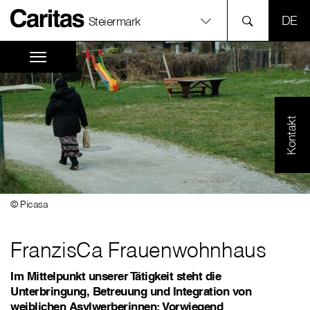
SPR
Steiermark
Kontakt
© Picasa
FranzisCa Frauenwohnhaus
Im Mittelpunkt unserer Tätigkeit steht die
Unterbringung, Betreuung und Integration von
weiblichen Asylwerberinnen: Vorwiegend