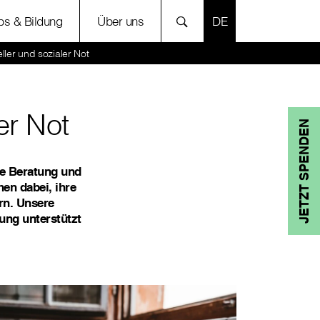
SPRACHE AUSWÄH
bs & Bildung
Über uns
eller und sozialer Not
er Not
JETZT SPENDEN
te Beratung und
hen dabei, ihre
rn. Unsere
ung unterstützt