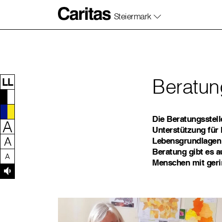
Steiermark
Zum Inhalt dieser Seite
Zur Navigation
Zum Footer dieser Seite
Beratung
LL
Die Beratungsstell
A
Unterstützung für 
A
Lebensgrundlagen 
Beratung gibt es a
A
Menschen mit geri