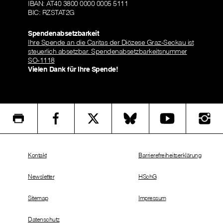
IBAN: AT40 3800 0000 0005 5111
BIC: RZSTAT2G
Spendenabsetzbarkeit
Ihre Spende an die Caritas der Diözese Graz-Seckau ist
steuerlich absetzbar. Spendenabsetzbarkeitsnummer
SO-1118
Vielen Dank für Ihre Spende!
Kontakt
Barrierefreiheitserklärung
Newsletter
HSchG
Sitemap
Impressum
Datenschutz