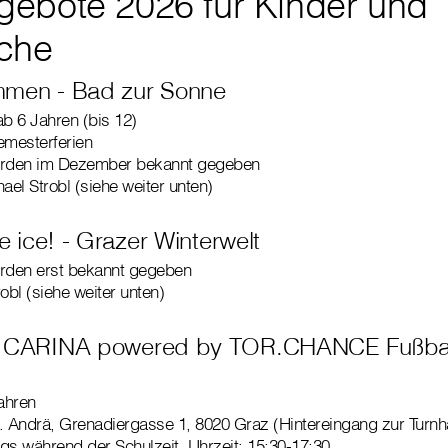
ebote 2026 für Kinder und
che
mmen - Bad zur Sonne
ab 6 Jahren (bis 12)
emesterferien
werden im Dezember bekannt gegeben
el Strobl (siehe weiter unten)
e ice! - Grazer Winterwelt
erden erst bekannt gegeben
obl (siehe weiter unten)
 CARINA powered by TOR.CHANCE Fußballt
ahren
. Andrä, Grenadiergasse 1, 8020 Graz (Hintereingang zur Turnha
s während der Schulzeit, Uhrzeit: 15:30-17:30