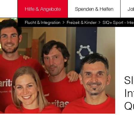
Hilfe & Angebote
Spenden & Helfen
Jo
Flucht & Integration
Freizeit & Kinder
SIQ+ Sport - Integ
S
In
Qu