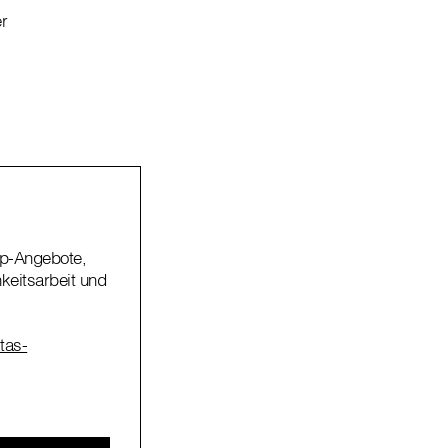
r
op-Angebote,
keitsarbeit und
itas-