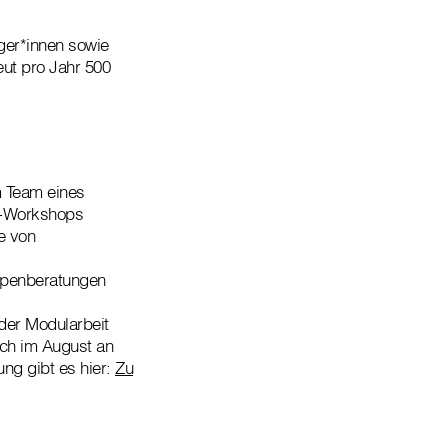
rger*innen sowie
eut pro Jahr 500
m Team eines
t-Workshops
e von
ppenberatungen
der Modularbeit
ich im August an
ng gibt es hier:
Zu