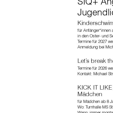
SIQ+ Ang
Jugendli
Kinderschwi
für Anfänger*innen 
in den Oster- und S
Termine für 2027 
Anmeldung bei Micha
Let’s break th
Termine für 2026 w
Kontakt: Michael Str
KICK IT LIKE
Mädchen
für Mädchen ab 8 J
Wo: Turnhalle MS St
Wann: immer montag