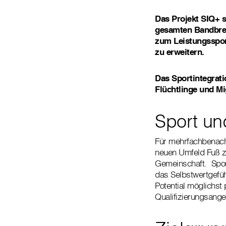
Das Projekt SIQ+ se
gesamten Bandbreit
zum Leistungsspor
zu erweitern.
Das Sportintegrati
Flüchtlinge und Mi
Sport un
Für mehrfachbenacht
neuen Umfeld Fuß zu
Gemeinschaft. Sport
das Selbstwertgefüh
Potential möglichs
Qualifizierungsang