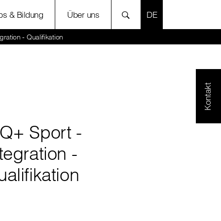
SPRACHE AUSWÄH
bs & Bildung
Über uns
ration - Qualifikation
Kontakt
IQ+ Sport -
tegration -
alifikation