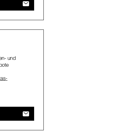
en- und
bote
tas-