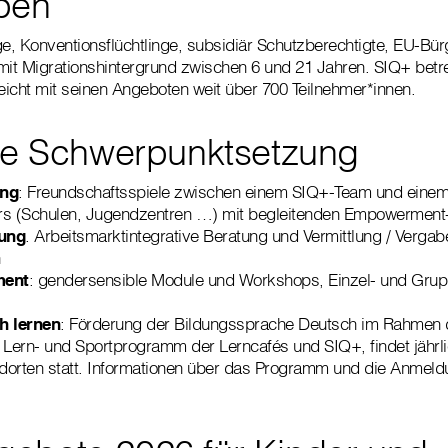
pen
ge, Konventionsflüchtlinge, subsidiär Schutzberechtigte, EU-Bü
mit Migrationshintergrund zwischen 6 und 21 Jahren. SIQ+ betr
reicht mit seinen Angeboten weit über 700 Teilnehmer*innen.
che Schwerpunktsetzung
ing
: Freundschaftsspiele zwischen einem SIQ+-Team und eine
rs (Schulen, Jugendzentren …) mit begleitenden Empowermen
rung
. Arbeitsmarktintegrative Beratung und Vermittlung / Vergab
ment
: gendersensible Module und Workshops, Einzel- und Gru
h lernen
: Förderung der Bildungssprache Deutsch im Rahmen 
 Lern- und Sportprogramm der Lerncafés und SIQ+, findet jährl
orten statt. Informationen über das Programm und die Anmeldu