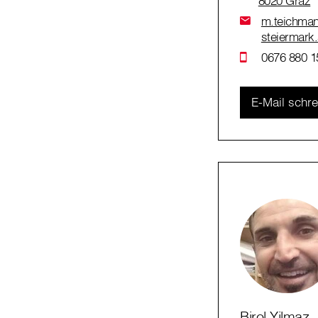
8020 Graz
m.teichmann
steiermark.
0676 880 1
E-Mail schr
Birol Yilmaz