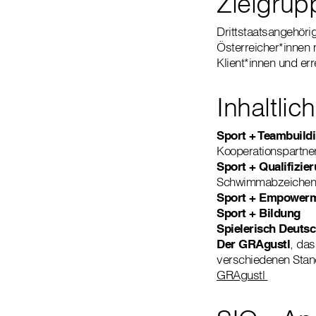
Zielgrup
Drittstaatsangehöri
Österreicher*innen 
Klient*innen und er
Inhaltli
Sport + Teambuild
Kooperationspartne
Sport + Qualifizie
Schwimmabzeichen
Sport + Empower
Sport + Bildung
Spielerisch Deutsc
Der GRAgustl
, das
verschiedenen Stand
GRAgustl