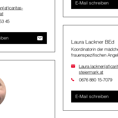
E-Mail schreiben
(at)caritas-
at
53 45
eiben
Laura Lackner BEd
Koordinatorin der mädch
frauenspezifischen Ange
Laura.lackner(at)cari
steiermark.at
0676 880 15-7079
E-Mail schreiben