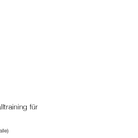
raining für
lle)