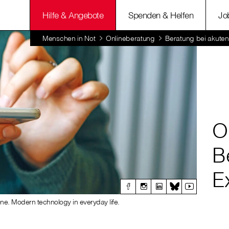
Hilfe & Angebote
Spenden & Helfen
Jo
Menschen in Not
Onlineberatung
Beratung bei akuten
O
B
E
ne. Modern technology in everyday life.