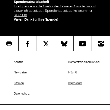
Spendenabsetzbarkeit
Ihre Spende an die Caritas der Diözese Graz-Seckau ist
steuerlich absetzbar. Spendenabsetzbarkeitsnummer
SO-1118
Vielen Dank für Ihre Spende!
Kontakt
Barrierefreiheitserklärung
Newsletter
HSchG
Sitemap
Impressum
Datenschutz