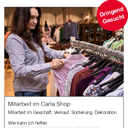
D
ri
n
g
e
n
d
G
e
s
u
c
ht
Mitarbeit im Carla Shop
Mitarbeit im Geschäft, Verkauf, Sortierung, Dekoration
Wie kann ich helfen