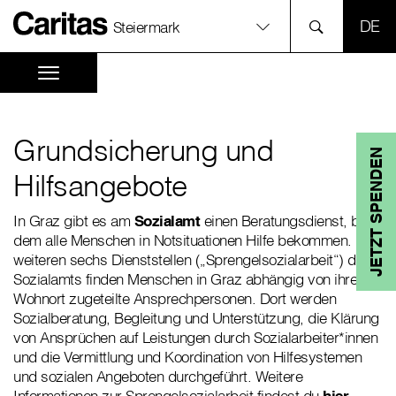
SPR
Steiermark
Grundsicherung und
JETZT SPENDEN
Hilfsangebote
In Graz gibt es am
Sozialamt
einen Beratungsdienst, bei
dem alle Menschen in Notsituationen Hilfe bekommen. In
weiteren sechs Dienststellen („Sprengelsozialarbeit“) des
Sozialamts finden Menschen in Graz abhängig von ihrem
Wohnort zugeteilte Ansprechpersonen. Dort werden
Sozialberatung, Begleitung und Unterstützung, die Klärung
von Ansprüchen auf Leistungen durch Sozialarbeiter*innen
und die Vermittlung und Koordination von Hilfesystemen
und sozialen Angeboten durchgeführt. Weitere
Informationen zur Sprengelsozialarbeit findest du
hier
.