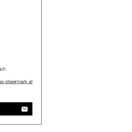
ach
tas-steiermark.at