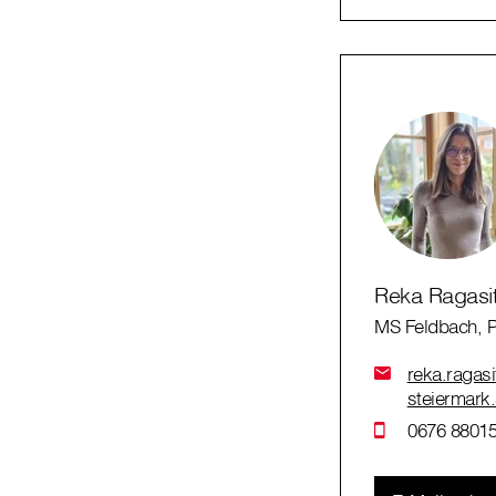
Reka Ragasi
MS Feldbach, 
reka.ragasi
steiermark.
0676 88015