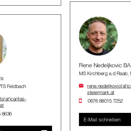
Rene Nedeljkovic BA
MS Kirchberg a.d.Raab, 
ts
rene.nedeljkovic(at)c
PTS Feldbach
steiermark.at
ts(at)caritas-
0676 88015 7252
at
 8636
E-Mail schreiben