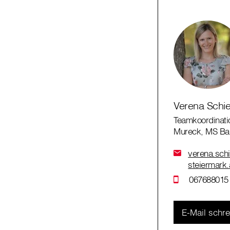
Verena Schi
Teamkoordinati
Mureck, MS Ba
verena.schi
steiermark.
067688015
E-Mail schr