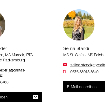
eder
Selina Standi
on, MS Mureck, PTS
MS St. Stefan, MS Feldb
d Radkersburg
selina.standi(at)cari
eder(at)caritas-
0676 88015 8640
at
 8468
E-Mail schreiben
eiben