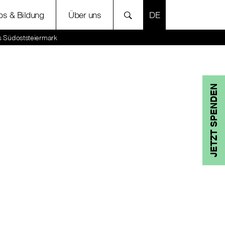
SPRACHE AUSWÄH
bs & Bildung
Über uns
s Südoststeiermark
JETZT SPENDEN