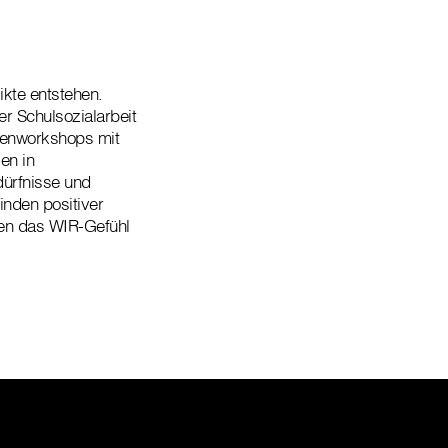
kte entstehen.
er Schulsozialarbeit
ssenworkshops mit
en in
dürfnisse und
inden positiver
nen das WIR-Gefühl