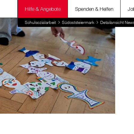
Hilfe & Angebote
Spenden & Helfen
Jo
Schulsozialarbeit
Südoststeiermark
Detailansicht New