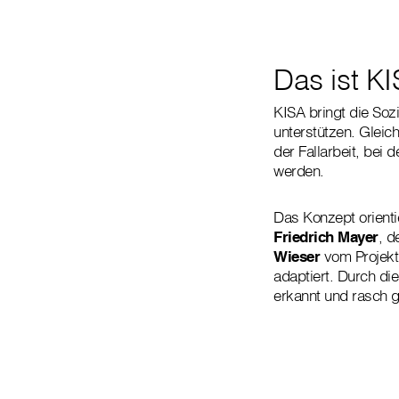
Das ist K
KISA bringt die Soz
unterstützen. Gleic
der Fallarbeit, bei 
werden.
Das Konzept orientie
Friedrich Mayer
, d
Wieser
vom Projektp
adaptiert. Durch di
erkannt und rasch 
„