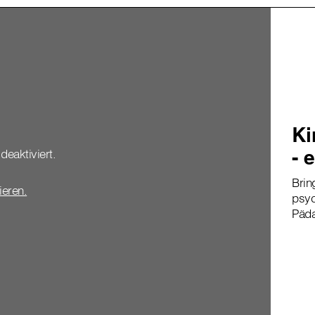
Ki
- 
deaktiviert.
Brin
vieren.
psyc
Päda