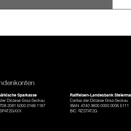
ndenkonten
märkische Sparkasse
Raiffeisen-Landesbank Steierma
 der Diözese Graz-Seckau
Caritas der Diözese Graz-Seckau
AT08 2081 5000 0169 1187
IBAN: AT40 3800 0000 0005 5111
TSPAT2GXXX
BIC: RZSTAT2G