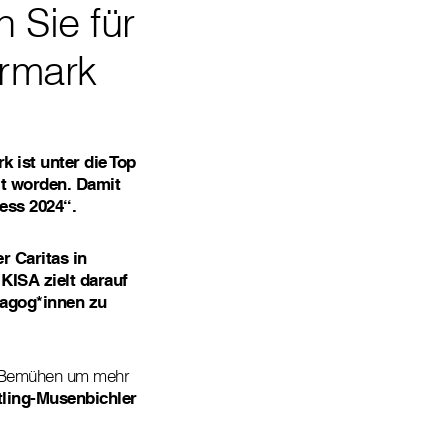
 Sie für
ermark
k ist unter die Top
t worden. Damit
ess 2024“.
r Caritas in
KISA zielt darauf
dagog*innen zu
im Bemühen um mehr
tling-Musenbichler