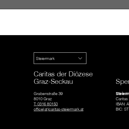
Steiermark
Caritas der Diözese
Graz-Seckau
Spe
Grabenstraße 39
Steier
8010 Graz
Caritas
T: 0316 80150
IBAN: 
office(at)caritas-steiermark.at
BIC: S