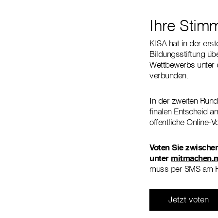
Ihre Stimm
KISA hat in der er
Bildungsstiftung üb
Wettbewerbs unter 
verbunden.
In der zweiten Rund
finalen Entscheid a
öffentliche Online-
Voten Sie zwischen
unter
mitmachen.me
muss per SMS am H
Jetzt voten