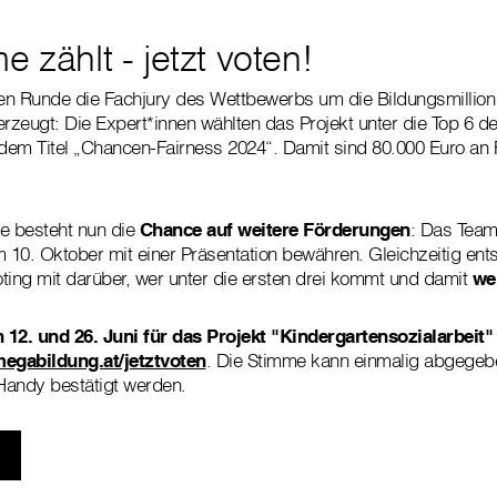
e zählt - jetzt voten!
sten Runde die Fachjury des Wettbewerbs um die Bildungsmilli
erzeugt: Die Expert*innen wählten das Projekt unter die Top 6 d
dem Titel „Chancen-Fairness 2024“. Damit sind 80.000 Euro an
e besteht nun die
Chance auf weitere Förderungen
: Das Team
m 10. Oktober mit einer Präsentation bewähren. Gleichzeitig ent
Voting mit darüber, wer unter die ersten drei kommt und damit
we
 12. und 26. Juni für das Projekt "Kindergartensozialarbeit"
gabildung.at/jetztvoten
. Die Stimme kann einmalig abgege
andy bestätigt werden.