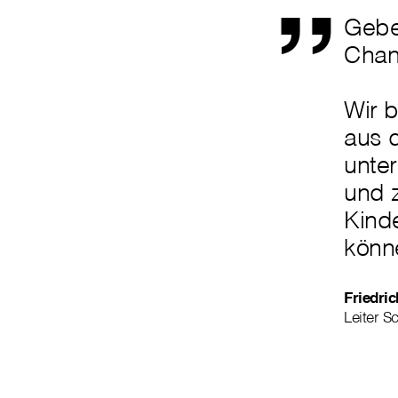
Gebe
Chan
Wir b
aus d
unte
und 
Kinde
könn
Friedric
Leiter S