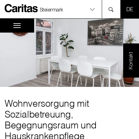
SPR
Steiermark
Kontakt
Wohnversorgung mit
Sozialbetreuung,
Begegnungsraum und
Hauskrankenpflege