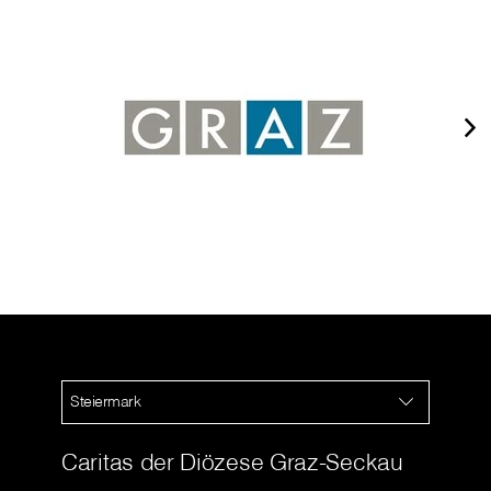
Steiermark
Caritas der Diözese Graz-Seckau