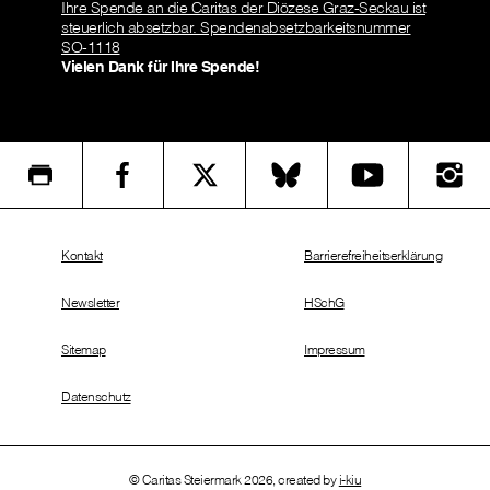
Ihre Spende an die Caritas der Diözese Graz-Seckau ist
steuerlich absetzbar. Spendenabsetzbarkeitsnummer
SO-1118
Vielen Dank für Ihre Spende!
Kontakt
Barrierefreiheitserklärung
Newsletter
HSchG
Sitemap
Impressum
Datenschutz
© Caritas Steiermark 2026, created by
i-kiu