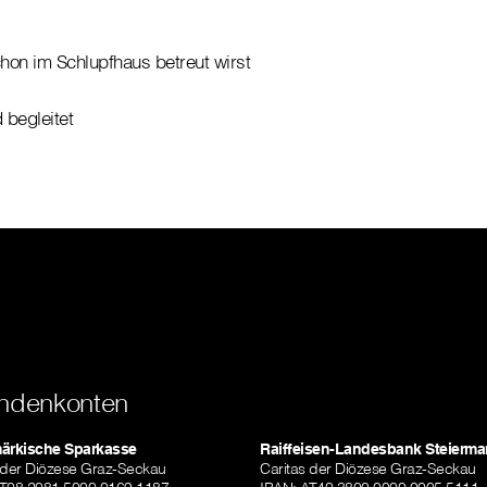
on im Schlupfhaus betreut wirst
 begleitet
ndenkonten
märkische Sparkasse
Raiffeisen-Landesbank Steierma
 der Diözese Graz-Seckau
Caritas der Diözese Graz-Seckau