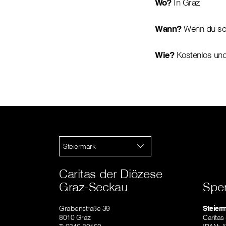
Wo?
In Graz
Wann?
Wenn du sch
Wie?
Kostenlos und
Steiermark
Caritas der Diözese
Graz-Seckau
Spe
Grabenstraße 39
Steier
8010 Graz
Caritas