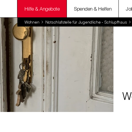
Hilfe & Angebote
Spenden & Helfen
Jo
Wohnen
Notschlafstelle für Jugendliche - Schlupfhaus
W