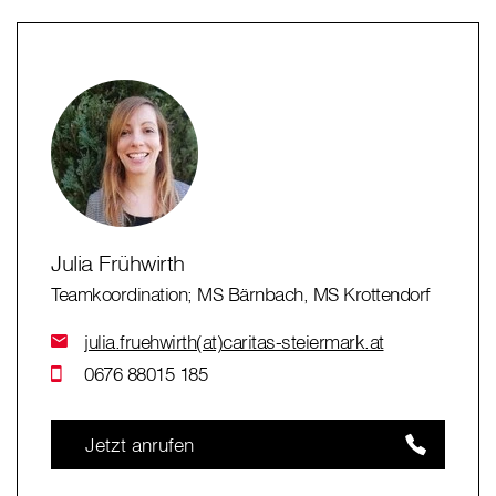
Julia Frühwirth
Teamkoordination; MS Bärnbach, MS Krottendorf
julia.fruehwirth(at)caritas-steiermark.at
0676 88015 185
Jetzt anrufen