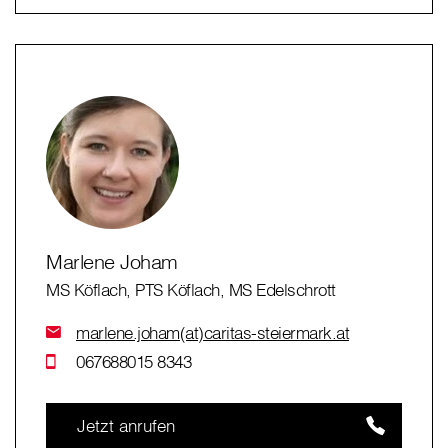
Marlene Joham
MS Köflach, PTS Köflach, MS Edelschrott
marlene.joham(at)caritas-steiermark.at
067688015 8343
Jetzt anrufen