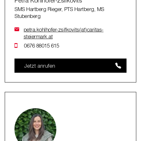
Petra Kohlhofer-Zsifkovits
SMS Hartberg Rieger, PTS Hartberg, MS
Stubenberg
petra.kohlhofer-zsifkovits(at)caritas-
steiermark.at
0676 88015 615
Jetzt anrufen