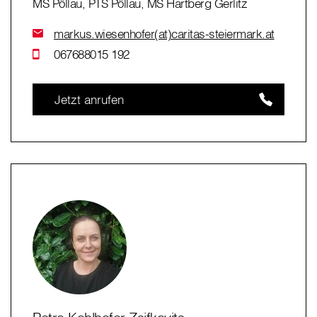
MS Pöllau, PTS Pöllau, MS Hartberg Gerlitz
markus.wiesenhofer(at)caritas-steiermark.at
067688015 192
Jetzt anrufen