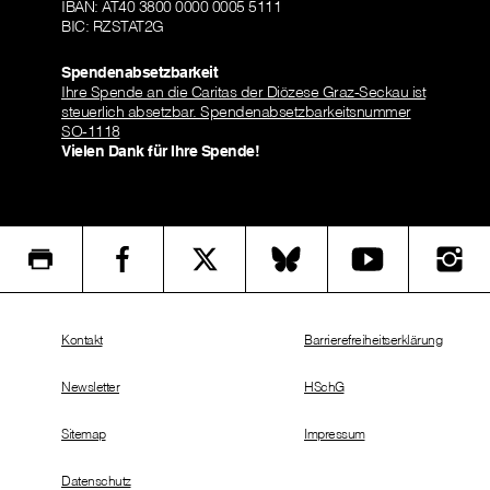
IBAN: AT40 3800 0000 0005 5111
BIC: RZSTAT2G
Spendenabsetzbarkeit
Ihre Spende an die Caritas der Diözese Graz-Seckau ist
steuerlich absetzbar. Spendenabsetzbarkeitsnummer
SO-1118
Vielen Dank für Ihre Spende!
Kontakt
Barrierefreiheitserklärung
Newsletter
HSchG
Sitemap
Impressum
Datenschutz