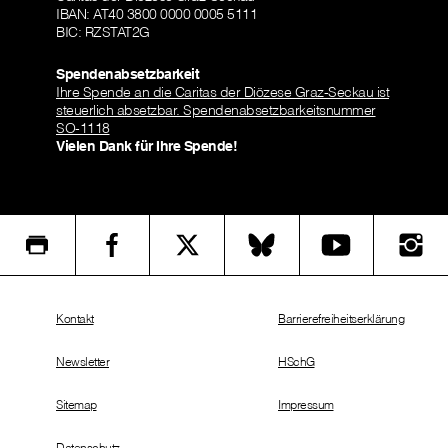
IBAN: AT40 3800 0000 0005 5111
BIC: RZSTAT2G
Spendenabsetzbarkeit
Ihre Spende an die Caritas der Diözese Graz-Seckau ist
steuerlich absetzbar. Spendenabsetzbarkeitsnummer
SO-1118
Vielen Dank für Ihre Spende!
Kontakt
Barrierefreiheitserklärung
Newsletter
HSchG
Sitemap
Impressum
Datenschutz