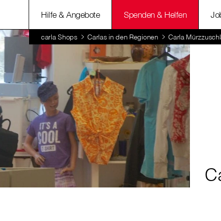
Hilfe & Angebote
Spenden & Helfen
Jo
carla Shops
Carlas in den Regionen
Carla Mürzzusch
C