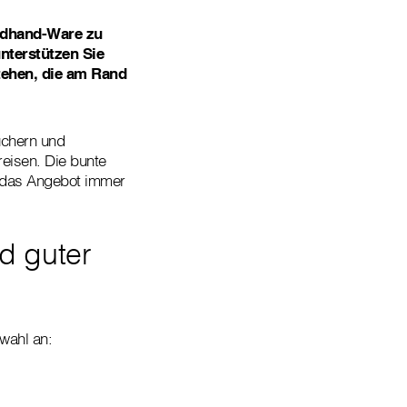
ondhand-Ware zu
nterstützen Sie
tehen, die am Rand
üchern und
reisen. Die bunte
t das Angebot immer
d guter
wahl an: