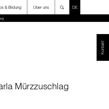
SPRACHE AUSWÄH
bs & Bildung
Über uns
lag
Kontakt
arla Mürzzuschlag