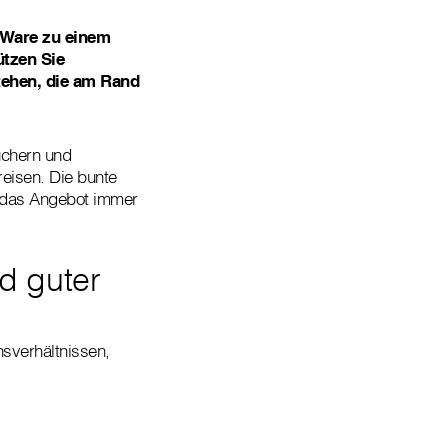
d-Ware zu einem
ützen Sie
tehen, die am Rand
üchern und
reisen. Die bunte
t das Angebot immer
d guter
sverhältnissen,