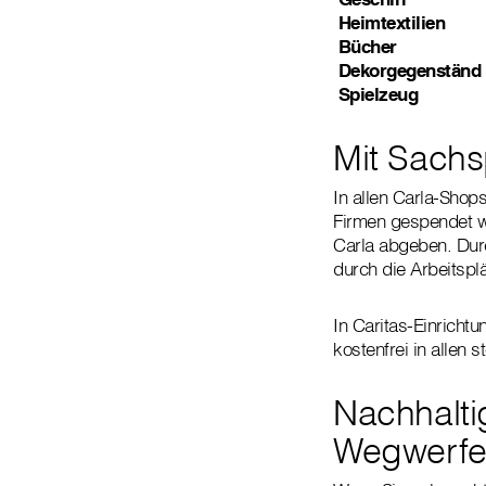
Heimtextilien
Bücher
Dekorgegenständ
Spielzeug
Mit Sachs
In allen Carla-Shop
Firmen gespendet wu
Carla abgeben. Durc
durch die Arbeitspl
In Caritas-Einricht
kostenfrei in allen 
Nachhalti
Wegwerf