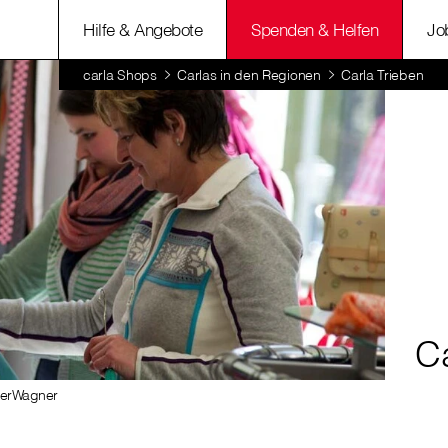
Hilfe & Angebote
Spenden & Helfen
Jo
carla Shops
Carlas in den Regionen
Carla Trieben
Ca
eterWagner