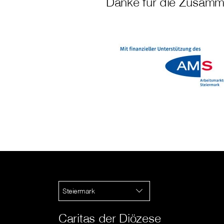
Danke für die Zusamm
Steiermark
Caritas der Diözese