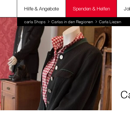
Hilfe & Angebote
Spenden & Helfen
Jo
carla Shops
Carlas in den Regionen
Carla Liezen
C