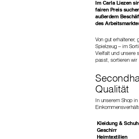
Im Carla Liezen si
fairen Preis suche
außerdem Beschäft
des Arbeitsmarkte
Von gut erhaltener,
Spielzeug – im Sort
Vielfalt und unser
passt, sortieren wi
Secondha
Qualität
In unserem Shop in 
Einkommensverhältni
Kleidung & Schuh
Geschirr
Heimtextilien