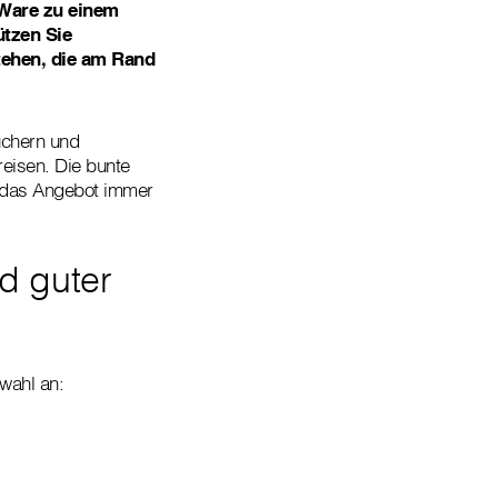
-Ware zu einem
ützen Sie
tehen, die am Rand
üchern und
reisen. Die bunte
t das Angebot immer
d guter
wahl an: