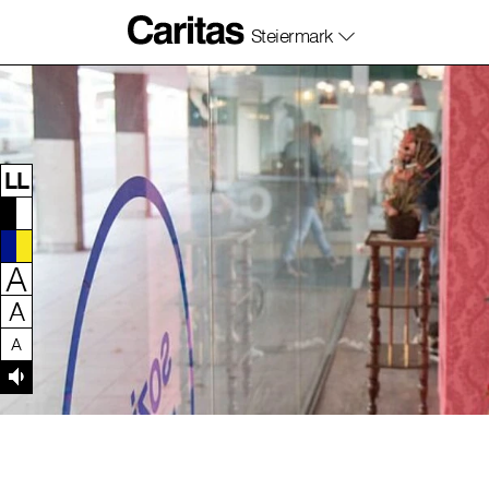
Steiermark
Zum Inhalt dieser Seite
Zur Navigation
Zum Footer dieser Seite
LL
A
A
A