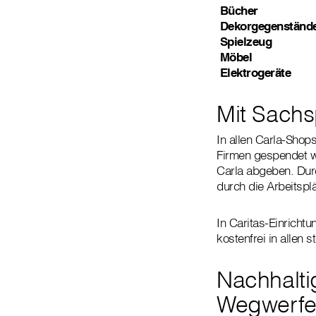
Bücher
Dekorgegenständ
Spielzeug
Möbel
Elektrogeräte
Mit Sachs
In allen Carla-Shop
Firmen gespendet wu
Carla abgeben. Durc
durch die Arbeitspl
In Caritas-Einricht
kostenfrei in allen 
Nachhalti
Wegwerf