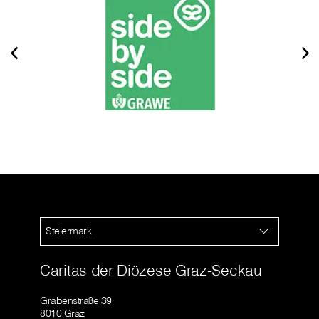
Steiermark
Caritas der Diözese Graz-Seckau
Grabenstraße 39
8010 Graz