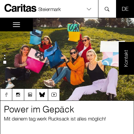
SPR
Steiermark
Kontakt
Power im Gepäck
Power im Gepäck
Mit deinem tag.werk Rucksack ist alles möglich!
Mit deinem tag.werk Rucksack ist alles möglich!