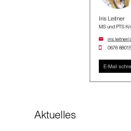
Iris Leitner
MS und PTS Kni
iris.leitner
0676 88015
E-Mail schr
Aktuelles