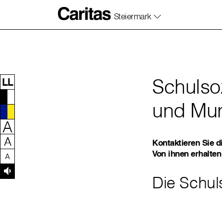
Steiermark
Zum Inhalt dieser Seite
Zur Navigation
Zum Footer dieser Seite
Schulso
LL
und Mur
A
A
Kontaktieren Sie d
Von ihnen erhalten
A
Die Schuls