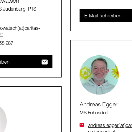
owatsch
S Judenburg, PTS
E-Mail schreiben
owatsch(at)caritas-
at
58 287
eiben
Andreas Egger
MS Fohnsdorf
andreas.egger(at)car
steiermark.at