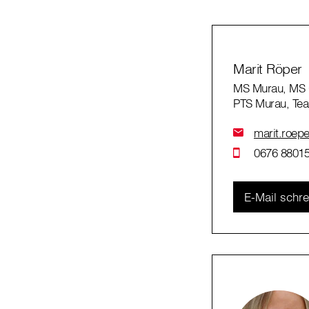
Marit Röper
MS Murau, MS 
PTS Murau, Tea
marit.roepe
0676 88015
E-Mail schr