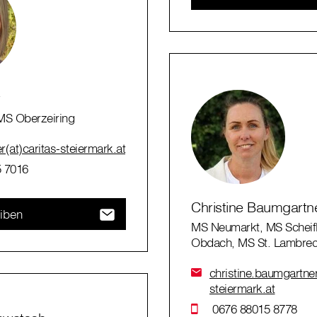
r
MS Oberzeiring
(at)caritas-steiermark.at
 7016
Christine Baumgartn
eiben
MS Neumarkt, MS Scheif
Obdach, MS St. Lambrec
christine.baumgartner
steiermark.at
0676 88015 8778