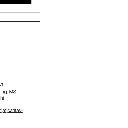
er
ling, MS
ht
(at)caritas-