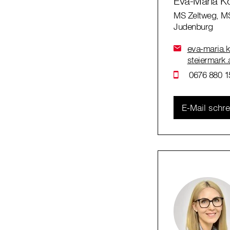
Eva-Maria K
MS Zeltweg, M
Judenburg
eva-maria.k
steiermark.
0676 880 1
E-Mail schr