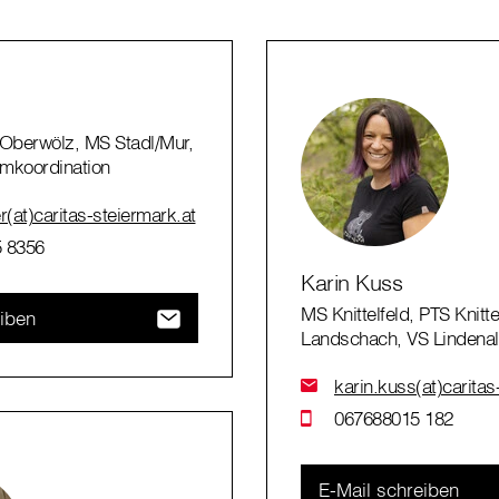
Oberwölz, MS Stadl/Mur,
mkoordination
r(at)caritas-steiermark.at
 8356
Karin Kuss
MS Knittelfeld, PTS Knitte
eiben
Landschach, VS Lindenal
karin.kuss(at)caritas
067688015 182
E-Mail schreiben