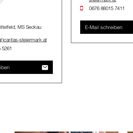
0676 88015 7411
ttelfeld, MS Seckau
E-Mail schreiben
(at)caritas-steiermark.at
 5261
eiben