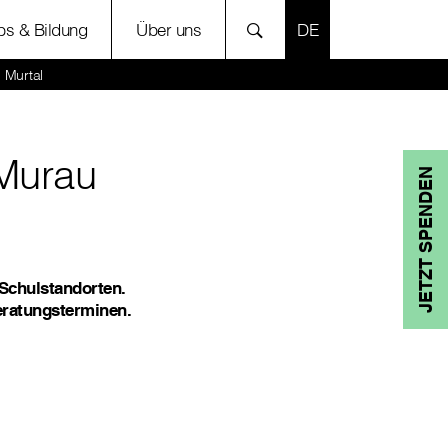
SPRACHE AUSWÄH
bs & Bildung
Über uns
 Murtal
 Murau
JETZT SPENDEN
 Schulstandorten.
eratungsterminen.