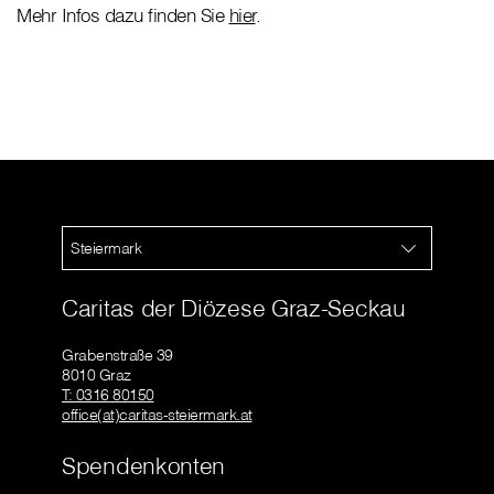
Mehr Infos dazu finden Sie
hier
.
Steiermark
Caritas der Diözese Graz-Seckau
Grabenstraße 39
8010 Graz
T: 0316 80150
office(at)caritas-steiermark.at
Spendenkonten