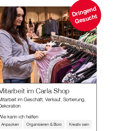
D
ri
n
g
e
n
d
G
e
s
u
c
ht
Mitarbeit im Carla Shop
Mitarbeit im Geschäft, Verkauf, Sortierung,
Dekoration
Wie kann ich helfen
Anpacken
Organisieren & Büro
Kreativ sein