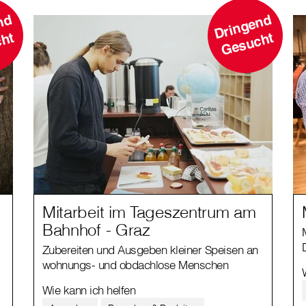
D
i
n
g
e
n
d
G
e
s
u
c
D
ri
n
g
e
n
d
G
e
s
u
c
t
ht
Mitarbeit im Tageszentrum am
Bahnhof - Graz
Zubereiten und Ausgeben kleiner Speisen an
wohnungs- und obdachlose Menschen
Wie kann ich helfen