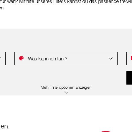
für wen? Mithilfe unseres Filters kannst du das passende freiw
en:
Was kann ich tun ?
Filteroptionen anzeigen
en.