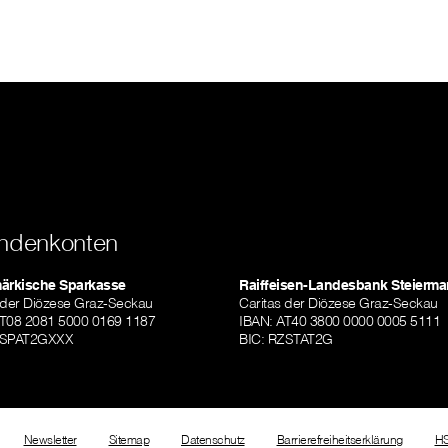
ndenkonten
märkische Sparkasse
Raiffeisen-Landesbank Steierma
 der Diözese Graz-Seckau
Caritas der Diözese Graz-Seckau
AT08 2081 5000 0169 1187
IBAN: AT40 3800 0000 0005 5111
TSPAT2GXXX
BIC: RZSTAT2G
Newsletter
Sitemap
Datenschutz
Barrierefreiheitserklärung
H