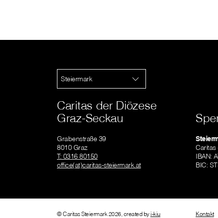
Steiermark
Caritas der Diözese
Graz-Seckau
Spe
Grabenstraße 39
Steier
8010 Graz
Caritas
T: 0316 80150
IBAN: 
office(at)caritas-steiermark.at
BIC: S
© Caritas Steiermark 2026, created by
i-kiu
Kontakt