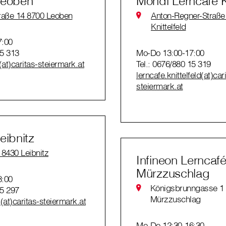
Leoben
Mondi Lerncafé Kn
raße 14 8700 Leoben
Anton-Regner-Straße
Knittelfeld
7:00
15 313
Mo-Do 13:00-17:00
(at)caritas-steiermark.at
Tel.: 0676/880 15 319
lerncafe.knittelfeld(at)car
steiermark.at
eibnitz
 8430 Leibnitz
Infineon Lerncaf
Mürzzuschlag
8:00
Königsbrunngasse 1
15 297
Mürzzuschlag
z(at)caritas-steiermark.at
Mo-Do 12:30-16:30