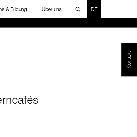
SPRACHE AUSWÄH
bs & Bildung
Über uns
Kontakt
erncafés