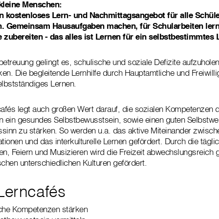
kleine Menschen:
in kostenloses Lern- und Nachmittagsangebot für alle Schüle
n. Gemeinsam Hausaufgaben machen, für Schularbeiten lerne
zubereiten - das alles ist Lernen für ein selbstbestimmtes 
betreuung gelingt es, schulische und soziale Defizite aufzuhol
en. Die begleitende Lernhilfe durch Hauptamtliche und Freiwillig
elbstständiges Lernen.
afés legt auch großen Wert darauf, die sozialen Kompetenzen d
n ein gesundes Selbstbewusstsein, sowie einen guten Selbstwer
sinn zu stärken. So werden u.a. das aktive Miteinander zwisch
ationen und das interkulturelle Lernen gefördert. Durch die tägl
, Feiern und Musizieren wird die Freizeit abwechslungsreich g
hen unterschiedlichen Kulturen gefördert.
 Lerncafés
sche Kompetenzen stärken