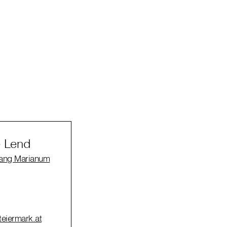
é Lend
gang Marianum
teiermark.at