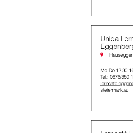
Uniqa Ler
Eggenberg
Hauseggers
Mo-Do 12:30-1
Tel.: 0676/880 
lerncafe.eggen
steiermark.at