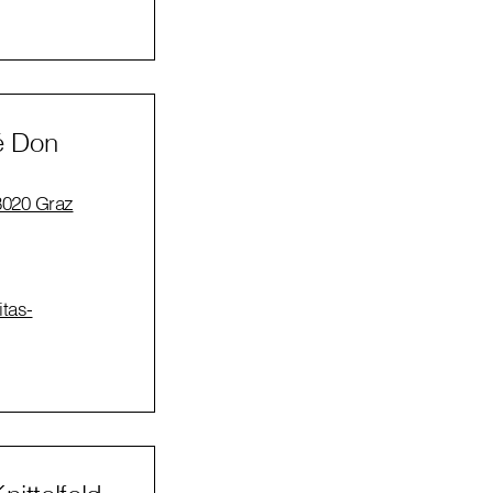
é Don
8020 Graz
itas-