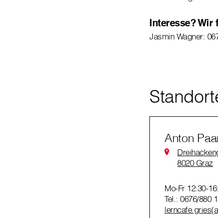
Interesse? Wir
Jasmin Wagner: 06
Standort
Anton Paar
Dreihackeng
8020 Graz
Mo-Fr 12:30-16
Tel.: 0676/880 
lerncafe.gries(a