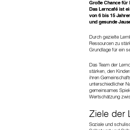
Große Chance für 
Das Lerncafé ist e
von 6 bis 15 Jahre
und gesunde Jause 
Durch gezielte Lern
Ressourcen zu stärk
Grundlage für ein s
Das Team der Lernc
stärken, den Kinder
ihren Gemeinschafts
unterschiedlicher N
gemeinsames Spielen
Wertschätzung zwisc
Ziele der
Soziale und schuli