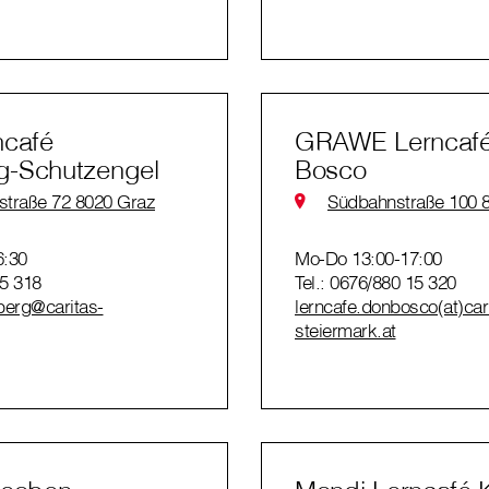
ncafé
GRAWE Lerncaf
-Schutzengel
Bosco
traße 72 8020 Graz
Südbahnstraße 100 
6:30
Mo-Do 13:00-17:00
15 318
Tel.: 0676/880 15 320
berg@caritas-
lerncafe.donbosco(at)car
steiermark.at