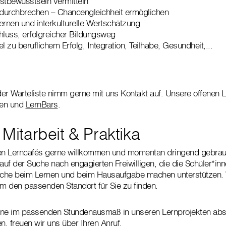
stbewusstsein vermitteln
durchbrechen – Chancengleichheit ermöglichen
ernen und interkulturelle Wertschätzung
hluss, erfolgreicher Bildungsweg
l zu beruflichem Erfolg, Integration, Teilhabe, Gesundheit,...
 der Warteliste nimm gerne mit uns Kontakt auf. Unsere offenen 
nen und
LernBars
.
e Mitarbeit & Praktika
n den Lerncafés gerne willkommen und momentan dringend gebrau
 auf der Suche nach engagierten Freiwilligen, die die Schüler*i
che beim Lernen und beim Hausaufgabe machen unterstützen. 
m den passenden Standort für Sie zu finden.
rne im passenden Stundenausmaß in unseren Lernprojekten abs
n, freuen wir uns über Ihren Anruf.