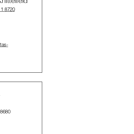
ittelfeld
 1 8720
itas-
é
 8680