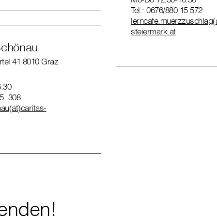
Tel.: 0676/880 15 572
lerncafe.muerzzuschlag(a
steiermark.at
Schönau
tel 41 8010 Graz
:30
15 308
au(at)caritas-
penden!