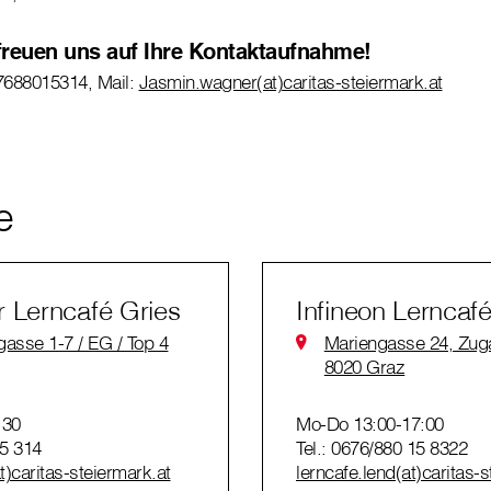
 freuen uns auf Ihre Kontaktaufnahme!
7688015314, Mail:
Jasmin.wagner(at)caritas-steiermark.at
e
 Lerncafé Gries
Infineon Lerncaf
asse 1-7 / EG / Top 4
Mariengasse 24, Zu
8020 Graz
:30
Mo-Do 13:00-17:00
15 314
Tel.: 0676/880 15 8322
t)caritas-steiermark.at
lerncafe.lend(at)caritas-s