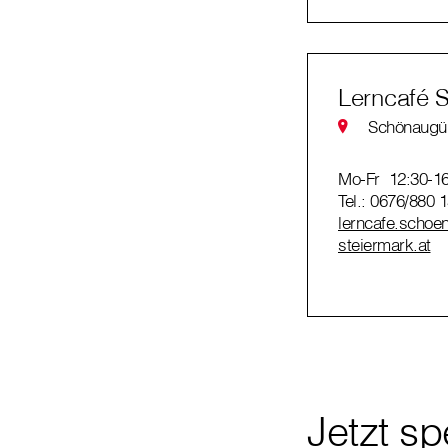
Lerncafé 
Schönaugür
Mo-Fr 12:30-16
Tel.: 0676/880 
lerncafe.schoen
steiermark.at
Jetzt s